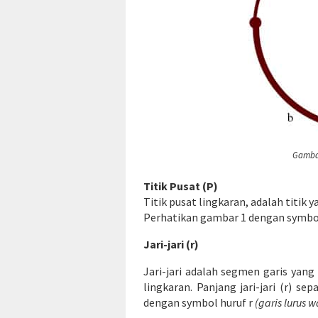
Gambar 
Titik Pusat (P)
Titik pusat lingkaran, adalah titik
Perhatikan gambar 1 dengan symbo
Jari-jari (r)
Jari-jari adalah segmen garis yan
lingkaran. Panjang jari-jari (r) s
dengan symbol huruf r
(garis lurus w