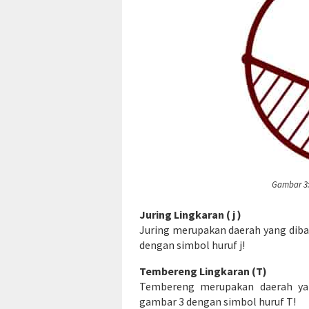
Gambar 3:
Juring Lingkaran ( j )
Juring merupakan daerah yang dibata
dengan simbol huruf j!
Tembereng Lingkaran (T)
Tembereng merupakan daerah yang
gambar 3 dengan simbol huruf T!