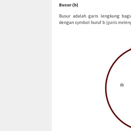
Busur (b)
Busur adalah garis lengkung bag
dengan symbol huruf b
(garis melen