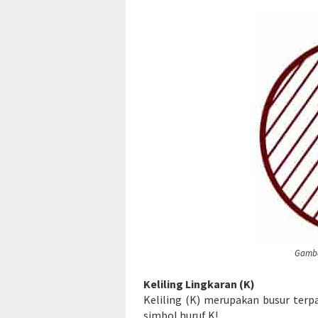
Gambar
Keliling Lingkaran (K)
Keliling (K) merupakan busur terp
simbol huruf K!