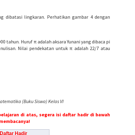
g dibatasi lingkaran. Perhatikan gambar 4 dengan
00 tahun. Huruf π adalah aksara Yunani yang dibaca pi
enulisan. Nilai pendekatan untuk π adalah 22/7 atau
atematika (Buku Siswa) Kelas VI
ajaran di atas, segera isi daftar hadir di bawah
h membacanya!
 Daftar Hadir