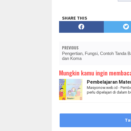
SHARE THIS
PREVIOUS
Pengertian, Fungsi, Contoh Tanda Ba
dan Koma
Mungkin kamu ingin membaca
Pembelajaran Matema
Masyonow.web.id - Pembela
perlu dipelajari di dalam b
Ta