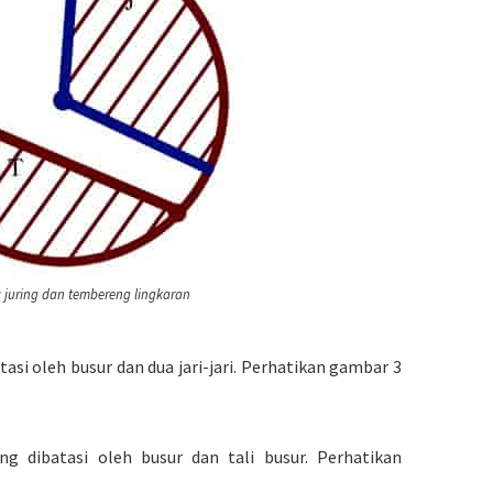
 juring dan tembereng lingkaran
si oleh busur dan dua jari-jari. Perhatikan gambar 3
 dibatasi oleh busur dan tali busur. Perhatikan