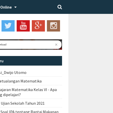
 Online
ru
si_Dwijo Utomo
etualangan Matematika
jaran Matematika Kelas VI - Apa
g dipelajari?
si Ujian Sekolah Tahun 2021
 Soal IPA tentang Rantai Makanan