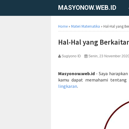
MASYONOW.WEB.ID
Home
»
Materi Matematika
»
Hal-Hal yang Be
Hal-Hal yang Berkait
Sugiyono ID
Senin, 23 November 202
Masyonow.web.id
- Saya harapkan
kamu dapat memahami tentang is
lingkaran
.